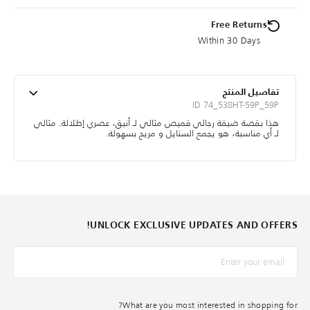
Free Returns
Within 30 Days
تفاصيل المنتج
ID 74_538HT-59P_59P
هذا بقصة ضيقة رجالي قميص مثالي لـ أنيق، عصري إطلالة. مثالي
لـ أي مناسبة، هو يجمع الستايل و مريح بسهولة.
UNLOCK EXCLUSIVE UPDATES AND OFFERS!
*البريد الإلكترونيّ
What are you most interested in shopping for?