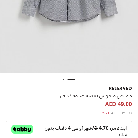
RESERVED
قميص منقوش بقصة ضيقة كحلي
49.00 AED
to 49.00 AED
Price reduced from
169.00 AED
%71-