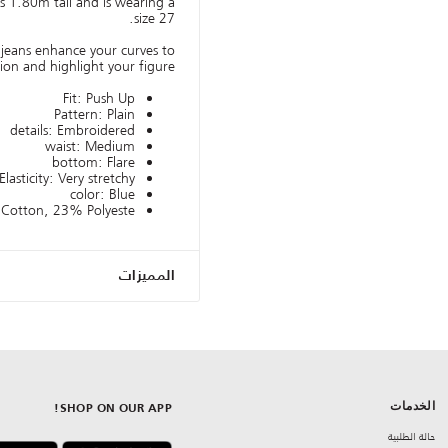
s 1.80m tall and is wearing a
size 27.
jeans enhance your curves to
ion and highlight your figure.
Fit: Push Up
Pattern: Plain
details: Embroidered
waist: Medium
bottom: Flare
Elasticity: Very stretchy
color: Blue
 Cotton, 23% Polyeste
المميزات
الخدمات
SHOP ON OUR APP!
حالة الطلبية