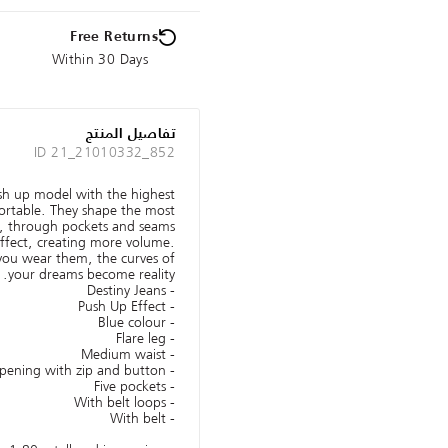
Free Returns
Within 30 Days
تفاصيل المنتج
ID 21_21010332_852
ush up model with the highest
ortable. They shape the most
s, through pockets and seams
effect, creating more volume.
you wear them, the curves of
your dreams become reality.
- Destiny Jeans
- Push Up Effect
- Blue colour
- Flare leg
- Medium waist
- Front opening with zip and button
- Five pockets
- With belt loops
- With belt