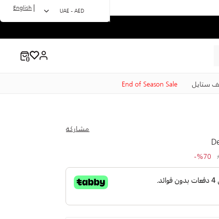
|
English
UAE - AED
ف ستايل
End of Season Sale
مشاركة
De
to 199.00 AED
Price r
%70-