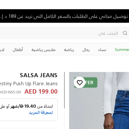
توصيل مجاني على الطلبات بالسعر الكامل التي تزيد عن 189 د.إ.
البحث في
Summer
نساء
رجال
رياضة
ملابس رياضية
‏أطفال
لاي
SALSA JEANS
stiny Push Up Flare Jeans
educed from
665.00 AED
199.00 AED