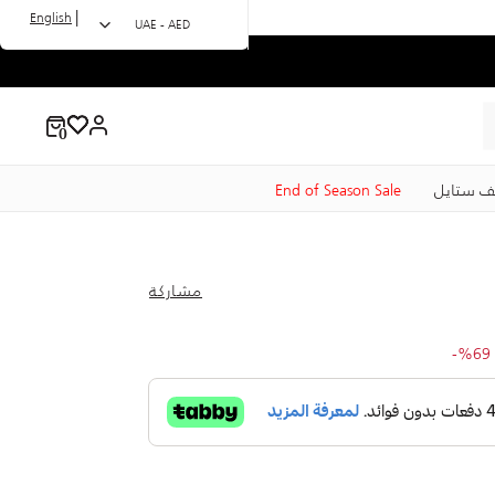
|
English
UAE - AED
ف ستايل
End of Season Sale
مشاركة
to 55.00 A
Price
%69-