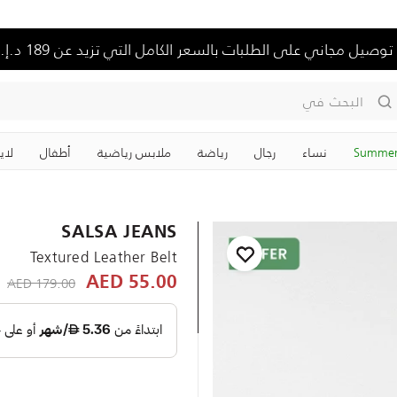
توصيل مجاني على الطلبات بالسعر الكامل التي تزيد عن 189 د.إ.
البحث في
Summer
نساء
رجال
رياضة
ملابس رياضية
‏أطفال
لاي
SALSA JEANS
Textured Leather Belt
ED
 reduced from
179.00 AED
55.00 AED