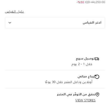
to 22,000.00 IQD
Price reduced from
44,250.00 IQD
%50-
دليل القياس
اختر القياس
توصيل سريع
خلال 1 - 2 يوم
إرجاع مجاني
أونلاين وداخل المتجر خلال 30 يومًا
تحقق من التوفّر في المتجر
VIEW STORES