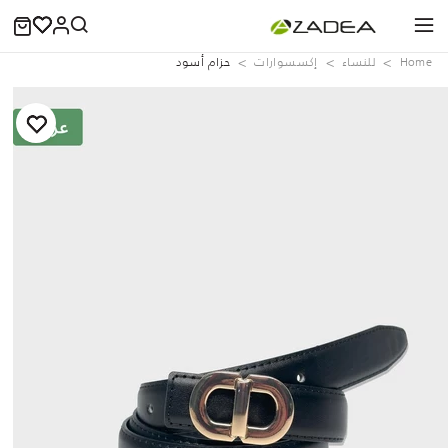
Home
للنساء
إكسسوارات
حزام أسود