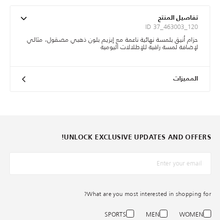
تفاصيل المنتج
ID 37_463003_120
حزام أنيق بلمسة نهائية ناعمة مع إبزيم بلون ذهبي مصقول، مثالي
لإضافة لمسة راقية للإطلالات اليومية
المميزات
UNLOCK EXCLUSIVE UPDATES AND OFFERS!
*البريد الإلكترونيّ
What are you most interested in shopping for?
SPORTS
MEN
WOMEN