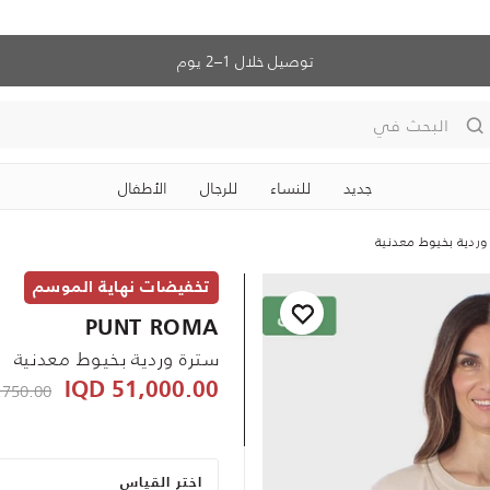
توصيل خلال 1–2 يوم
البحث في
جديد
للنساء
للرجال
الأطفال
وردية بخيوط معدنية
تخفيضات نهاية الموسم
PUNT ROMA
سترة وردية بخيوط معدنية
ced from
50.00 IQD
51,000.00 IQD
اختر القياس