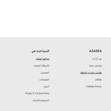
AZADEA
المساعدة في
‏عن أزاديا
مواقع المتاجر
تواصل معنا
‏الأسئلة المتكررة
طلبات الشراء بالجملة
‏التوصيل
‏وظائف
‏المرتجعات
Azadea Group
‏الدفع
Privacy & Cookie Policy
‏الشروط والأحكام