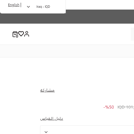
|
English
Iraq - IQD
مشاركة
to 51,000.00 IQD
Price redu
101,7
%50-
دليل القياس