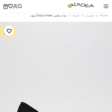
Home
للنساء
أحذية
حذاء بكعب Block-Heel أسود