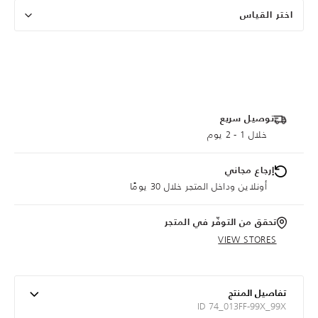
اختر القياس
توصيل سريع
خلال 1 - 2 يوم
إرجاع مجاني
أونلاين وداخل المتجر خلال 30 يومًا
تحقق من التوفّر في المتجر
VIEW STORES
تفاصيل المنتج
ID 74_013FF-99X_99X