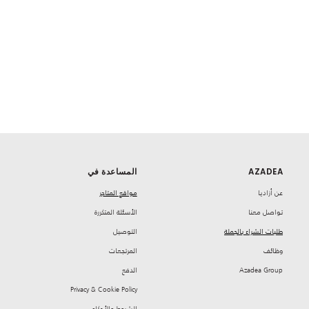
AZADEA
المساعدة في
‏عن أزاديا
مواقع المتاجر
تواصل معنا
‏الأسئلة المتكررة
طلبات الشراء بالجملة
‏التوصيل
‏وظائف
‏المرتجعات
Azadea Group
‏الدفع
Privacy & Cookie Policy
‏الشروط والأحكام