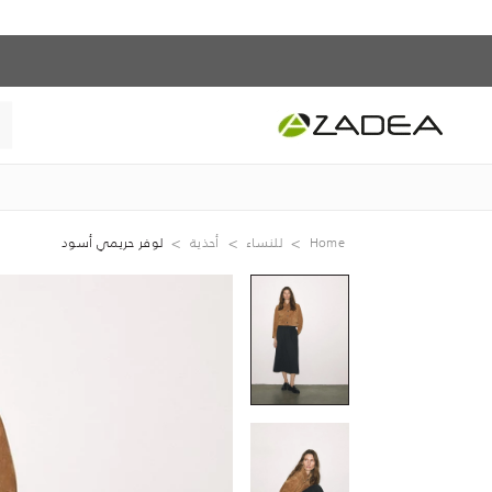
Home
للنساء
أحذية
لوفر حريمي أسود