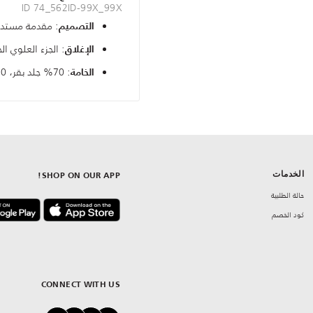
ID 74_562ID-99X_99X
: مقدمة مستدي
التصميم
: الجزء العلوي ال
الإغلاق
: 70% جلد بقر، 30% بولي يوريثان
الخامة
الخدمات
SHOP ON OUR APP!
حالة الطلبية
كود الخصم
CONNECT WITH US