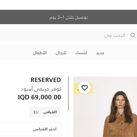
توصيل خلال 1–2 يوم
البحث في
جديد
للنساء
للرجال
الأطفال
RESERVED
لوفر حريمي أسود
69,000.00 IQD
EU
القياس
اختر القياس