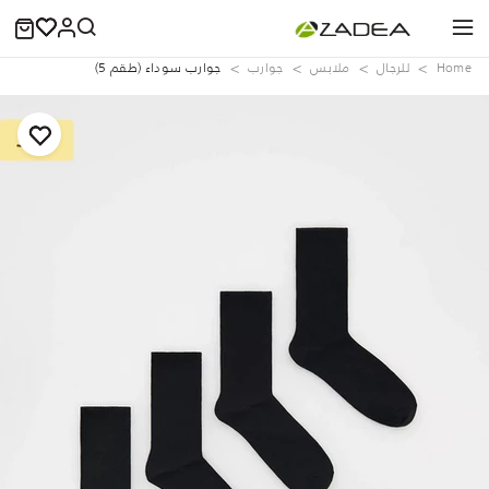
Home
للرجال
ملابس
جوارب
جوارب سوداء (طقم 5)