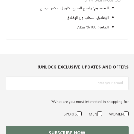
ID 74_343HN-50J_50J
: واسع الساق، طويل، خصر مرتفع
التصميم
: سحاب وزر الإغلاق
الإغلاق
: 100% قطن
الخامة
UNLOCK EXCLUSIVE UPDATES AND OFFERS!
*البريد الإلكترونيّ
What are you most interested in shopping for?
SPORTS
MEN
WOMEN
SUBSCRIBE NOW