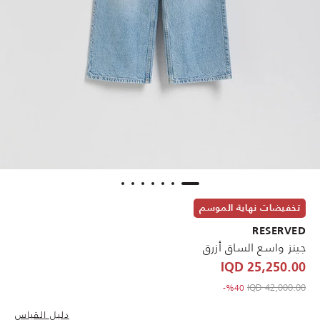
تخفيضات نهاية الموسم
RESERVED
جينز واسع الساق أزرق
25,250.00 IQD
to 25,250.00 IQD
Price reduced from
42,000.00 IQD
%40-
دليل القياس