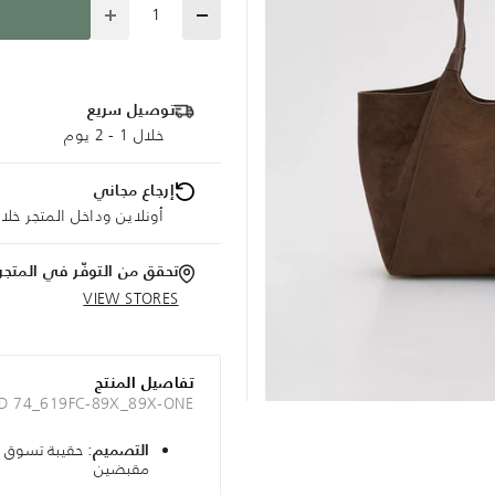
Quantity
توصيل سريع
خلال 1 - 2 يوم
إرجاع مجاني
أونلاين وداخل المتجر خلال 30 يوم
تحقق من التوفّر في المتجر
VIEW STORES
تفاصيل المنتج
ID 74_619FC-89X_89X-ONE
: حقيبة تسوق 
التصميم
مقبضين