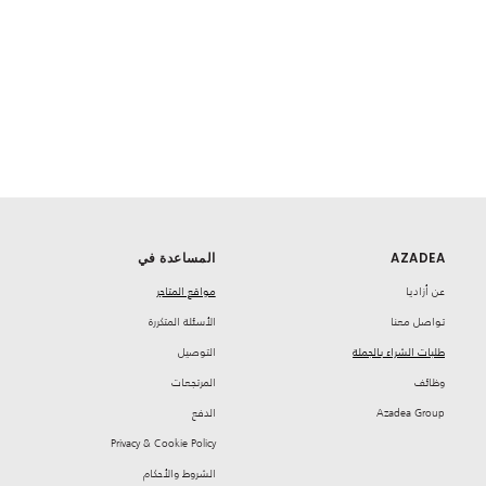
AZADEA
المساعدة في
‏عن أزاديا
مواقع المتاجر
تواصل معنا
‏الأسئلة المتكررة
طلبات الشراء بالجملة
‏التوصيل
‏وظائف
‏المرتجعات
Azadea Group
‏الدفع
Privacy & Cookie Policy
‏الشروط والأحكام