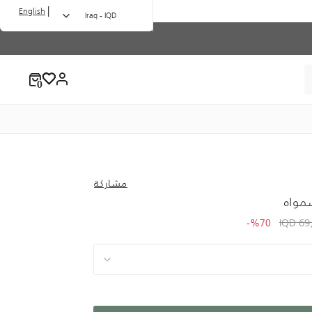
|
English
Iraq - IQD
مشاركة
مواه
to 20,750.00 IQD
Price redu
69,
%70-