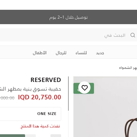
توصيل خلال 1–2 يوم
البحث في
جديد
للنساء
للرجال
الأطفال
ر الشمواه
RESERVED
حقيبة تسوق بنية بمظهر الش
ced from
000.00 IQD
20,750.00 IQD
ONE SIZE
نفذت كمية هذا المنتج