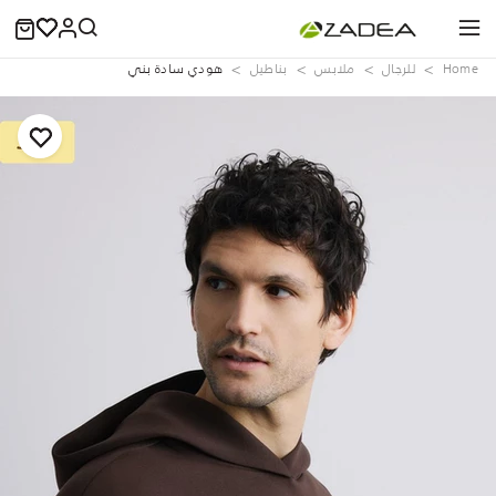
Home
للرجال
ملابس
بناطيل
هودي سادة بني