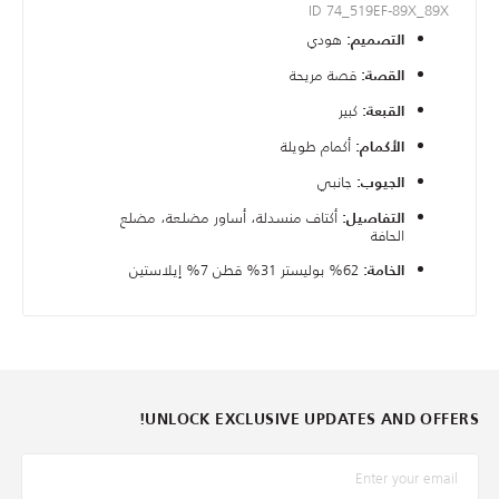
ID 74_519EF-89X_89X
هودي
التصميم:
قصة مريحة
القصة:
كبير
القبعة:
أكمام طويلة
الأكمام:
جانبي
الجيوب:
أكتاف منسدلة، أساور مضلعة، مضلع
التفاصيل:
الحافة
62% بوليستر 31% قطن 7% إيلاستين
الخامة:
UNLOCK EXCLUSIVE UPDATES AND OFFERS!
*البريد الإلكترونيّ