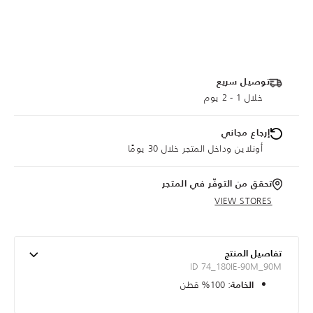
توصيل سريع
خلال 1 - 2 يوم
إرجاع مجاني
أونلاين وداخل المتجر خلال 30 يومًا
تحقق من التوفّر في المتجر
VIEW STORES
تفاصيل المنتج
ID 74_180IE-90M_90M
: 100% قطن
الخامة