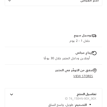
اختر القياس
توصيل سريع
خلال 1 - 2 يوم
إرجاع مجاني
أونلاين وداخل المتجر خلال 30 يومًا
تحقق من التوفّر في المتجر
VIEW STORES
تفاصيل المنتج
ID 74_158HN-90X_90X
: طويل، واسع الساق
التصميم