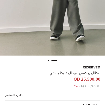
RESERVED
بنطال رياضي مودال خليط رمادي
25,500.00 IQD
to 25,500.00 IQD
Price reduced from
33,900.00 IQD
%25-
دليل القياس