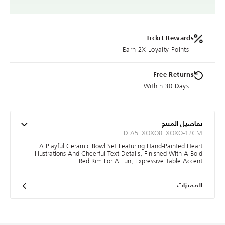
Tickit Rewards
Earn 2X Loyalty Points
Free Returns
Within 30 Days
تفاصيل المنتج
ID A5_XOXO8_XOXO-12CM
A Playful Ceramic Bowl Set Featuring Hand-Painted Heart
Illustrations And Cheerful Text Details, Finished With A Bold
Red Rim For A Fun, Expressive Table Accent
المميزات