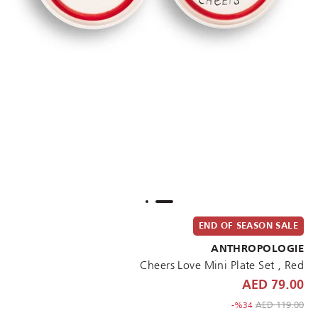
END OF SEASON SALE
ANTHROPOLOGIE
Cheers Love Mini Plate Set , Red
79.00 AED
to 79.00 AED
Price reduced from
119.00 AED
%34-