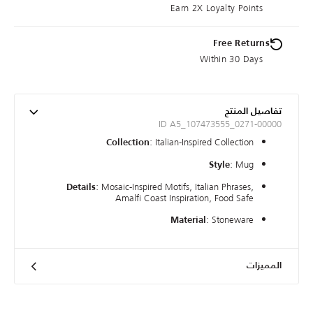
Earn 2X Loyalty Points
Free Returns
Within 30 Days
تفاصيل المنتج
ID A5_107473555_0271-00000
: Italian-Inspired Collection
Collection
: Mug
Style
: Mosaic-Inspired Motifs, Italian Phrases,
Details
Amalfi Coast Inspiration, Food Safe
: Stoneware
Material
المميزات