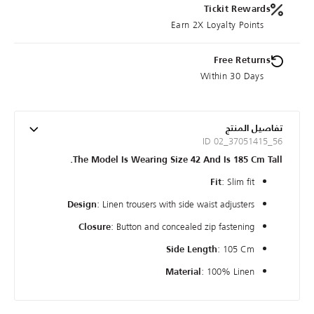
Tickit Rewards
Earn 2X Loyalty Points
Free Returns
Within 30 Days
تفاصيل المنتج
ID 02_37051415_56
The Model Is Wearing Size 42 And Is 185 Cm Tall.
: Slim fit
Fit
: Linen trousers with side waist adjusters
Design
: Button and concealed zip fastening
Closure
: 105 Cm
Side Length
: 100% Linen
Material