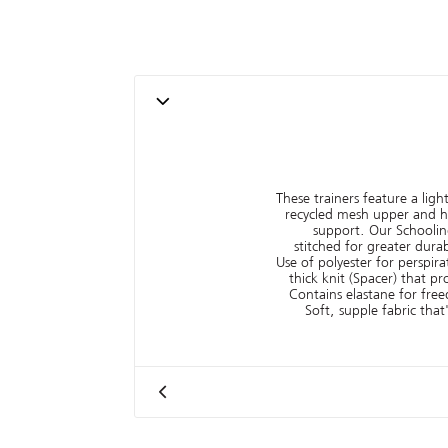
These trainers feature a lig
recycled mesh upper and ha
support. Our Schooling
stitched for greater dur
Use of polyester for perspir
thick knit (Spacer) that pr
Contains elastane for fr
Soft, supple fabric tha