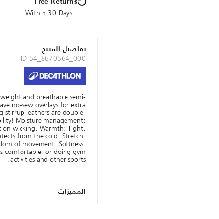
Free Returns
Within 30 Days
تفاصيل المنتج
ID 54_8670564_000
htweight and breathable semi-
ve no-sew overlays for extra
 stirrup leathers are double-
ability! Moisture management:
ation wicking. Warmth: Tight,
otects from the cold. Stretch:
eedom of movement. Softness:
t's comfortable for doing gym
activities and other sports.
المميزات