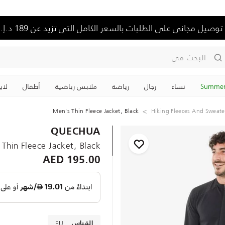
توصيل مجاني على الطلبات بالسعر الكامل التي تزيد عن 189 د.إ.
البحث في
Summer
نساء
رجال
رياضة
ملابس رياضية
‏أطفال
لاي
Men's Thin Fleece Jacket, Black
Hiking Fleeces And Sweate
QUECHUA
Thin Fleece Jacket, Black
195.00 AED
EU
القياس