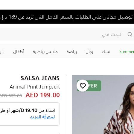
توصيل مجاني على الطلبات بالسعر الكامل التي تزيد عن 189 د.إ.
البحث في
Summer
نساء
رجال
رياضة
ملابس رياضية
‏أطفال
لاي
SALSA JEANS
Animal Print Jumpsuit
educed from
665.00 AED
199.00 AED