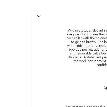
Wild in attitude, elegant i
a regular fit combines the 
neck collar with the boldnes
beige and brown. The lo
with hidden buttons create 
two side pockets add funct
and removable belt allow
silhouette. A statement piec
the work environment 
confide
For reference, the model is 