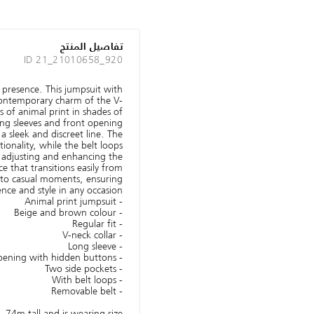
تفاصيل المنتج
ID 21_21010658_920
n presence. This jumpsuit with
contemporary charm of the V-
s of animal print in shades of
ng sleeves and front opening
a sleek and discreet line. The
ionality, while the belt loops
 adjusting and enhancing the
e that transitions easily from
to casual moments, ensuring
nce and style in any occasion.
- Animal print jumpsuit
- Beige and brown colour
- Regular fit
- V-neck collar
- Long sleeve
- Opening with hidden buttons
- Two side pockets
- With belt loops
- Removable belt
1.74m tall and is wearing size