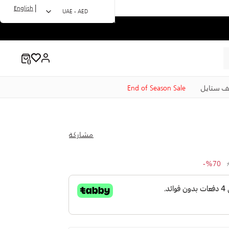
|
English
UAE - AED
ف ستايل
End of Season Sale
مشاركة
to 199.00 AED
Price r
%70-