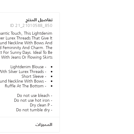
تفاصيل المنتج
ID 21_21010588_850
antic Touch, This Lightdenim
ver Lurex Threads That Give It
Round Neckline With Bows And
d Femininity And Charm. The
ct For Sunny Days. Ideal To Be
ith Jeans Or Flowing Skirts.
- Lightdenim Blouse
- Blue Color With Silver Lurex Threads
- Short Sleeve
- Round Neckline With Bows
- Ruffle At The Bottom
- Do not use bleach
- Do not use hot iron
- Dry clean P
- Do not tumble dry
المميزات