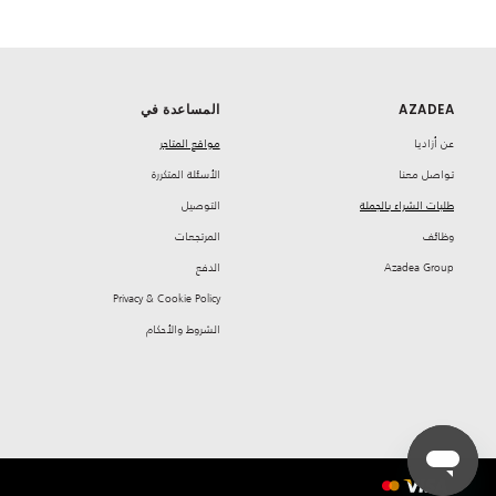
AZADEA
المساعدة في
‏عن أزاديا
مواقع المتاجر
تواصل معنا
‏الأسئلة المتكررة
طلبات الشراء بالجملة
‏التوصيل
‏وظائف
‏المرتجعات
Azadea Group
‏الدفع
Privacy & Cookie Policy
‏الشروط والأحكام