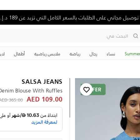
توصيل مجاني على الطلبات بالسعر الكامل التي تزيد عن 189 د.إ.
البحث في
Summer
نساء
رجال
رياضة
ملابس رياضية
‏أطفال
لاي
SALSA JEANS
Denim Blouse With Ruffles
educed from
365.00 AED
109.00 AED