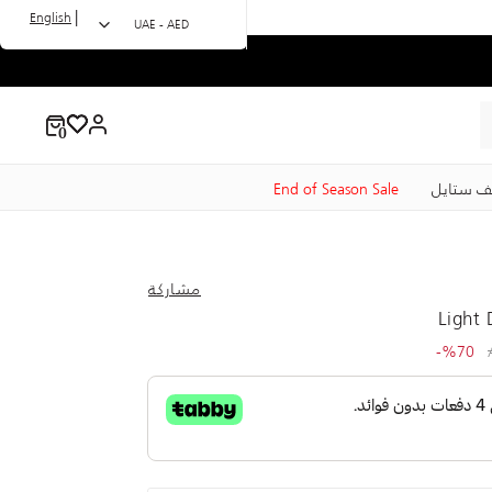
|
English
UAE - AED
ف ستايل
End of Season Sale
مشاركة
Light 
to 109.00 AED
Price r
%70-