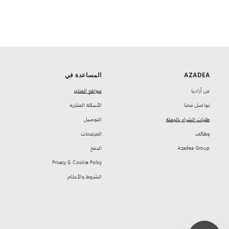
AZADEA
المساعدة في
‏عن أزاديا
مواقع المتاجر
تواصل معنا
‏الأسئلة المتكررة
طلبات الشراء بالجملة
‏التوصيل
‏وظائف
‏المرتجعات
Azadea Group
‏الدفع
Privacy & Cookie Policy
‏الشروط والأحكام