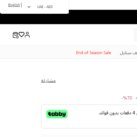
|
English
UAE - AED
ف ستايل
End of Season Sale
مشاركة
to 109.00 AED
Price r
%70-