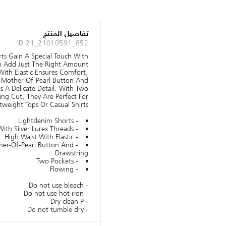
تفاصيل المنتج
ID 21_21010591_852
ts Gain A Special Touch With
ch Add Just The Right Amount
With Elastic Ensures Comfort,
 Mother-Of-Pearl Button And
s A Delicate Detail. With Two
ing Cut, They Are Perfect For
tweight Tops Or Casual Shirts.
- Lightdenim Shorts
- Blue Color With Silver Lurex Threads
- High Waist With Elastic
ther-Of-Pearl Button And
Drawstring
- Two Pockets
- Flowing
- Do not use bleach
- Do not use hot iron
- Dry clean P
- Do not tumble dry