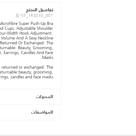
تفاصيل المنتج
ID 57_1RS010_001
Microfibre Super Push-Up Bra
d Cups. Adjustable Shoulder
Four-Width Hook Adjustment.
f Volume And A Sexy Neckline.
 Returned Or Exchanged. The
turnable: Beauty, Grooming,
 Earrings, Candles And Face
Masks.
e returned or exchanged. The
returnable:beauty, grooming,
ngs, candles and face masks.
المميزات
المواصفات