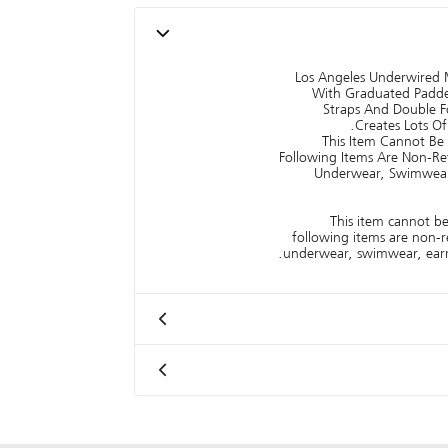
Los Angeles Underwired 
With Graduated Padde
Straps And Double 
Creates Lots O
This Item Cannot Be
Following Items Are Non-Re
Underwear, Swimwear,
This item cannot b
following items are non-
underwear, swimwear, earri