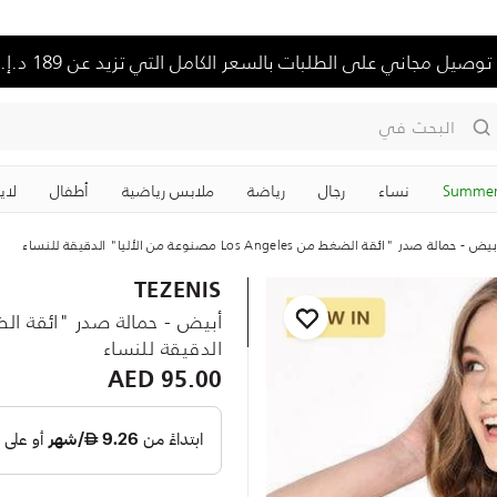
توصيل مجاني على الطلبات بالسعر الكامل التي تزيد عن 189 د.إ.
البحث في
Summer
نساء
رجال
رياضة
ملابس رياضية
‏أطفال
لاي
يض - حمالة صدر "ائقة الضغط من Los Angeles مصنوعة من الأليا" الدقيقة للنساء
TEZENIS
الدقيقة للنساء
95.00 AED