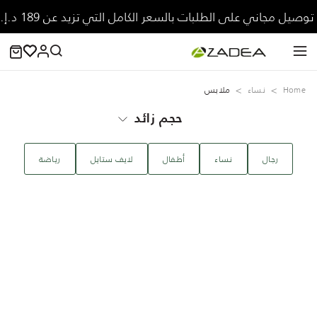
توصيل مجاني على الطلبات بالسعر الكامل التي تزيد عن 189 د.إ.
Home
نساء
ملابس
حجم زائد
رجال
نساء
‏أطفال
لايف ستايل
رياضة