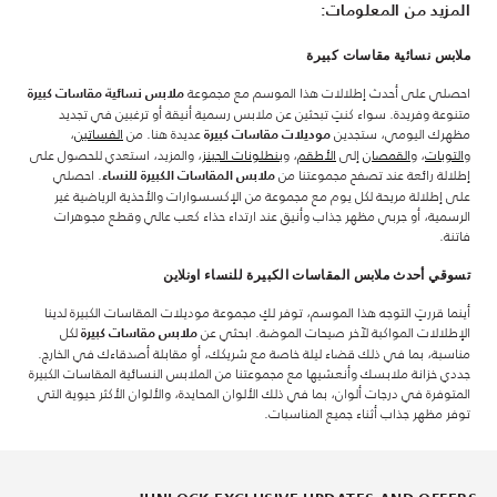
المزيد من المعلومات:
ملابس نسائية مقاسات كبيرة
احصلي على أحدث إطلالات هذا الموسم مع مجموعة
ملابس نسائية مقاسات كبيرة
متنوعة وفريدة. سواء كنتِ تبحثين عن ملابس رسمية أنيقة أو ترغبين في تجديد
مظهرك اليومي، ستجدين
عديدة هنا. من
الفساتين
،
موديلات مقاسات كبيرة
و
التوبات
، و
القمصان
إلى
الأطقم
، و
بنطلونات الجينز
، والمزيد، استعدي للحصول على
إطلالة رائعة عند تصفح مجموعتنا من
. احصلي
ملابس المقاسات الكبيرة للنساء
على إطلالة مريحة لكل يوم مع مجموعة من الإكسسوارات والأحذية الرياضية غير
الرسمية، أو جربي مظهر جذاب وأنيق عند ارتداء حذاء كعب عالي وقطع مجوهرات
فاتنة.
تسوقي أحدث ملابس المقاسات الكبيرة للنساء اونلاين
أينما قررتِ التوجه هذا الموسم، توفر لكِ مجموعة موديلات المقاسات الكبيرة لدينا
الإطلالات المواكبة لآخر صيحات الموضة. ابحثي عن
لكل
ملابس مقاسات كبيرة
مناسبة، بما في ذلك قضاء ليلة خاصة مع شريكك، أو مقابلة أصدقاءك في الخارج.
جددي خزانة ملابسك وأنعشيها مع مجموعتنا من الملابس النسائية المقاسات الكبيرة
المتوفرة في درجات ألوان، بما في ذلك الألوان المحايدة، والألوان الأكثر حيوية التي
توفر مظهر جذاب أثناء جميع المناسبات.