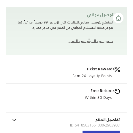
توصيل مجاني
استمتع بتوصيل مجاني للطلبات التي تزيد عن 99 درهماً إماراتياً. كما
تتوفر خدمة الاستلام المجاني من المتجر في متاجر مختارة.
تحقق من التوفّر في المتجر
Tickit Rewards
Earn 2X Loyalty Points
Free Returns
Within 30 Days
تفاصيل المنتج
ID 54_8563156_000-2903903