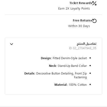
Tickit Rewards
Earn 2X Loyalty Points
Free Returns
Within 30 Days
تفاصيل المنتج
ID 02_27047943_05
Fitted Denim-Style Jacket
Design:
Stand-Up Band Collar
Neck:
Decorative Button Detailing, Front Zip
Details:
Fastening
100% Cotton
Material: