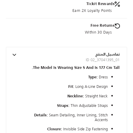
Tickit Rewards
Earn 2X Loyalty Points
Free Returns
Within 30 Days
تفاصيل المنتج
ID 02_37041395_01
The Model Is Wearing Size S And Is 177 Cm Tall.
Dress
Type:
Long A-Line Design
Fit:
Straight Neck
Neckline:
Thin Adjustable Straps
Straps:
Seam Detailing, Inner Lining, Stitch
Details:
Accents
Invisible Side Zip Fastening
Closure: