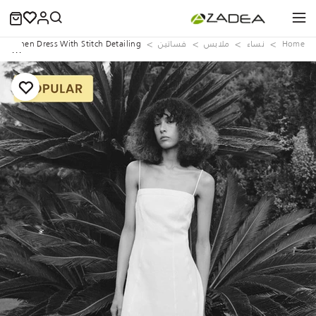
Home
نساء
ملابس
فساتين
te Linen Dress With Stitch Detailing