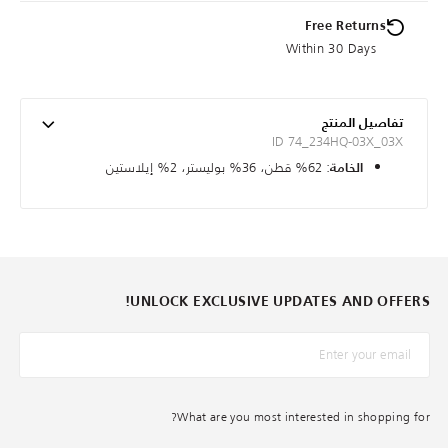
Free Returns
Within 30 Days
تفاصيل المنتج
ID 74_234HQ-03X_03X
: 62% قطن، 36% بوليستر، 2% إيلاستين
الخامة
UNLOCK EXCLUSIVE UPDATES AND OFFERS!
*البريد الإلكترونيّ
What are you most interested in shopping for?