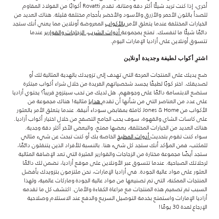
أخرى، إذا كنت تريد شيئًا أكثر دقة ومتانة، تقدم Rovatti أكوابًا من الفولاذ المقاوم
للصدأ باللون الأحمر والأزرق والأسود والأخضر بأحجام مختلفة قليلة. هناك العديد من
الخيارات المختلفة عندما يتعلق الأمر
بالأكواب
المعروضة أونلاين مما يعني أنك ستجد
دائمًا شيئًا ما لنفسك. تمتع بمجموعة
أدوات الشرب
،
الزجاجات والقوارير
عندما
تتسوق أونلاين على أزاديا الإمارات اليوم.
اشترِ أكواب لطيفة وجديدة أونلاين
ضع يديك على المنتجات المرحة التي تهدف إلى تزويدك بالهدية المثالية لك أو
لصديقك. اختر كوبًا لطيفًا يجسد شخصياتهم الفريدة من خلال شراء أكواب مبتكرة
ستضع الابتسامة دائمًا على وجوههم. هل لديك من تحب سيتزوج قريباً؟ يحتوي أزاديا
على عدد من العناصر التي من شأنها أن تقدم
هدايا
مثالية! هناك مجموعة من
الأكواب من Jones & Home كاملة بمقابض سوداء أنيقة. عندما يتعلق الأمر بالعثور
على كاسات الشاي والقهوة، سوف يحب الجامع التصفح من خلال اختيار أكواب أزاديا.
هناك العديد من الخيارات المختلفة، بعضها ممتع، والبعض الآخر أكثر دقة وجدية.
سواء كنت تقوم بتحديث
أدوات المطبخ
الخاصة بك أو كنت تبحث عن شيء مثالي
للمكتب، فمن المؤكد أنك ستجد كل شيء هنا. بالنسبة للأفراد الذين يتنقلون دائمًا،
ستجد أيضًا مجموعة مختارة من الزجاجات والقوارير المثيرة التي تعد الإضافة المثالية
لرحلاتك الصباحية. عندما تتسوق عبر الأونلاين على موقع أزاديا، نضمن لك دائمًا
العثور على مواد عالية الجودة. في أزاديا الإمارات، نحن ملتزمون بتزويدك بأفضل
المنتجات الممكنة، التي تم تصنيعها من مواد عالية الجودة وماركات عالمية، ولهذا
السبب تم تصميم هذه المنتجات مع مراعاة الكفاءة والأمان. اكتشف كل ما تقدمه
أزاديا الإمارات واستمتع بخدمة التوصيل السريع والدفع عند الاستلام وصلاحية
الإرجاع لمدة 30 يومًا!