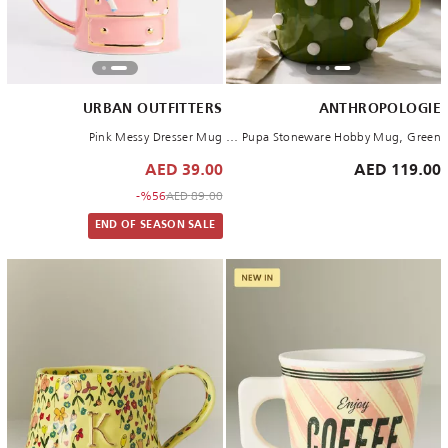
URBAN OUTFITTERS
ANTHROPOLOGIE
Pink Messy Dresser Mug
Winged Pupa Stoneware Hobby Mug, Green
39.00 AED
119.00 AED
to 39.00 AED
Price reduced from
%56-
89.00 AED
END OF SEASON SALE