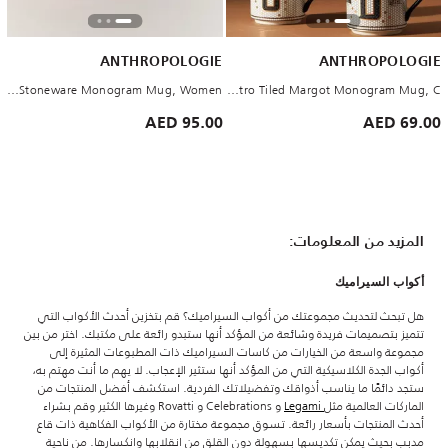
ANTHROPOLOGIE
ANTHROPOLOGIE
The Mud Fairy Stoneware Monogram Mug, Women
Bistro Tiled Margot Monogram Mug, C
95.00 AED
69.00 AED
المزيد من المعلومات:
أكواب السيراميك
هل تبحث لتحديث مجموعتك من أكواب السيراميك؟ قم بتخزين أحدث الأكواب التي
تتميز بتصميمات فريدة وشائعة من المؤكد أنها ستبدو رائعة على مكتبك. اختر من بين
مجموعة واسعة من الخيارات من كاسات السيراميك ذات المطبوعات المثيرة إلى
أكواب الجدة الكلاسيكية التي من المؤكد أنها ستثير الإعجاب. لا يهم ما أنت مهتم به،
ستجد دائمًا ما يناسب أذواقك وتفضيلاتك الفردية. استكشف أفضل المنتجات من
الماركات العالمية مثل
Legami
و Celebrations و Rovatti وغيرها الكثير وقم بشراء
أحدث المنتجات بأسعار رائعة. تسوق مجموعة مختارة من الأكواب الفكاهية ذات قاع
مدبب بحيث يمكن تكديسها بسهولة دون القلق من انقلابها وانكسارها. من ناحية