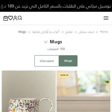
توصيل مجاني على الطلبات بالسعر الكامل التي تزيد عن 189 د.إ.
Home
لايف ستايل
مطبخ
أكواب و أواني زجاجية
Mugs
Mugs
169 المنتجات
Glassware
Mugs