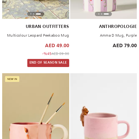
URBAN OUTFITTERS
ANTHROPOLOGIE
Multicolour Leopard Peekaboo Mug
Amma D Mug, Purple
49.00 AED
79.00 AED
to 49.00 AED
Price reduced from
%45-
89.00 AED
END OF SEASON SALE